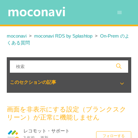
moconavi
moconavi RDS by Splashtop
On-Prem のよ
くある質問
このセクションの記事
画面を非表示にする設定（ブランクスク
リーン）が正常に機能しません
レコモット・サポート
0
フォローする
3 年前
更新