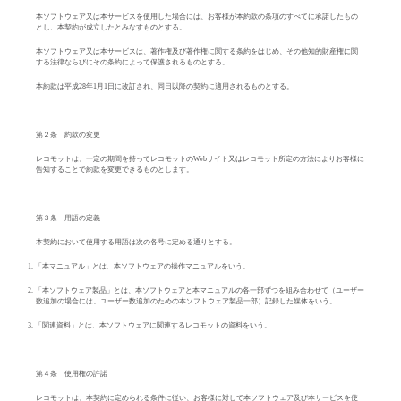
本ソフトウェア又は本サービスを使用した場合には、お客様が本約款の条項のすべてに承諾したもの
とし、本契約が成立したとみなすものとする。
本ソフトウェア又は本サービスは、著作権及び著作権に関する条約をはじめ、その他知的財産権に関
する法律ならびにその条約によって保護されるものとする。
本約款は平成
28
年
1
月
1
日に改訂され、同日以降の契約に適用されるものとする。
第２条 約款の変更
レコモットは、一定の期間を持ってレコモットの
Web
サイト又はレコモット所定の方法によりお客様に
告知することで約款を変更できるものとします。
第３条 用語の定義
本契約において使用する用語は次の各号に定める通りとする。
1.
「本マニュアル」とは、本ソフトウェアの操作マニュアルをいう。
2.
「本ソフトウェア製品」とは、本ソフトウェアと本マニュアルの各一部ずつを組み合わせて（ユーザー
数追加の場合には、ユーザー数追加のための本ソフトウェア製品一部）記録した媒体をいう。
3.
「関連資料」とは、本ソフトウェアに関連するレコモットの資料をいう。
第４条 使用権の許諾
レコモットは、本契約に定められる条件に従い、お客様に対して本ソフトウェア及び本サービスを使