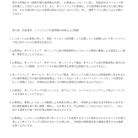
用する非独占かつ譲渡不能の使用権を許諾し、お客様はレコモットに対し、別途定めるライセンス料
を対価として支払うものとする。また、本ソフトウェアの使用は、その使用権が許諾された国に限定
され、かかる国以外における使用は認められないものとする。但し、携帯アプリに関してはその限り
ではない。
第５条 許諾条件、ソフトウェアの使用権の内容および制限
1.
レコモットはお客様に対して、別紙「ライセンス証明書」にて記載している範囲において本ソフトウェ
ア及び本サービスの使用を許諾する。
2.
お客様は、本ソフトウェア、本マニュアル及び関連資料をレコモットの事前の書面による承諾なしに複
製・変更することができない。
3.
お客様は、本ソフトウェア、本サービス、本ソフトウェア製品、本マニュアル及び関連資料に表示され
たレコモットの商標、ロゴマークその他の標章等を変更又は削除することができない。
4.
本ソフトウェア、本サービス、本ソフトウェア製品、本マニュアル及びそれらの関連資料に含まれるも
のの著作権及びその他の知的財産権はレコモット又はレコモットのパートナー（レコモット代理店含
む）に帰属しており、本契約はお客様にその権利を譲渡又は移転するものではない。
5.
お客様は、本ソフトウェアの逆コンパイル、逆アセンブル、リバースエンジニアリング及びソースコー
ドを生成することができない。
6.
お客様は、事前にレコモットの書面による承諾を得ない限り、本契約上の地位又は本契約から生ずる一
切の権利義務を第三者に譲渡・移転し、引き受けさせ、又は担保にしてはならないものとし、これに
反する譲渡その他一切の行為は無効であるものとする。
7.
お客様は、レコモットの承諾を得て本ソフトウェアを使用するすべての者及びそのカスタマイズや導入
等により本ソフトウェアに関与するすべての者に対し、本契約の制限事項及び義務を遵守させる責務
を負うものとする。