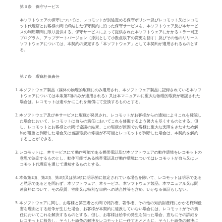
第６条 保守サービス
本ソフトウェアの保守については、レコモットが別途定める保守ポリシー及びレコモット又はレコモ
ット代理店とお客様の間で締結した保守契約に沿った保守サービスを、本ソフトウェア及び本サービ
スの利用期間に限り提供する。保守サービスによって提供された本ソフトウェアにかかるエラー補正
プログラム、アップデートバージョン（原則として小数点以下の変更を指す）及びその他のリリース
ソフトウェアについては、本契約の規定する「本ソフトウェア」として本契約が適用されるものとす
る。
第７条 瑕疵担保責任
1.
本ソフトウェア製品（媒体の物理的瑕疵にのみ適用され、本ソフトウェア製品に記録されている本ソフ
トウェアについては本条第
2
項のみが適用される）又は本マニュアルに重大な物理的瑕疵が確認された
場合は、レコモットは速やかにこれを無償にて交換するものとする。
2.
本ソフトウェア及び本サービスに瑕疵が発見され、レコモットがお客様からの通知によりこれを確認し
た場合において、レコモットは自らの責任においてこれを修復するよう努力を尽くすものとする。但
し、レコモットとお客様との間で協議の結果、この瑕疵が原因でお客様に重大な支障をきたすため解
約が適当と判断した場合又は当該瑕疵の修復が不可能とレコモットが判断した場合は、本契約を解約
することができる。
3.
レコモットは、本サービスにて動作可能である携帯電話及び本ソフトウェアの動作環境をレコモットの
意思で決定するものとし、動作可能である携帯電話及び動作環境についてはレコモットが自ら又はレ
コモット代理店を通じて通知するものとする。
4.
本条第
1
項、第
2
項、第
3
項又は第
5
項に明示的に規定されている場合を除いて、レコモットは明示である
と黙示であるとを問わず、本ソフトウェア、本サービス、本ソフトウェア製品、本マニュアル又は関
連資料について、その品質、性能又は特別な目的への適合性等も含め、いかなる保証もしない。
5.
本ソフトウェアに関し、お客様と第三者との間で特許権、著作権、その他の知的財産権にかかる権利侵
害を理由とする紛争が生じた場合、お客様が本契約に違反していない場合には、レコモットがその責
任においてこれを解決するものとする。但し、お客様は紛争の発生を知った場合、直ちにその詳細を
レコモットに報告し、そうした紛争の解決をレコモットに一任するとともに、そうした紛争の解決に