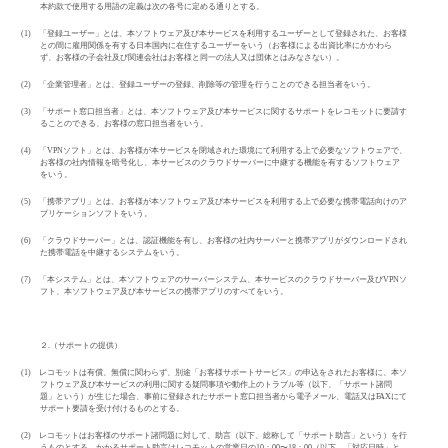
本約款で使用する用語の定義は次の各号に定める通りとする。
(1)
「登録ユーザー」とは、本ソフトウェア及び本サービスを利用するユーザーとして登録された、お客様
との間に雇用関係を有する日本国内に在住するユーザーをいう（お客様による出資比率にかかわら
ず、お客様の子会社及び関連会社はお客様と同一の法人又は団体とはみなさない）。
(2)
「企業管理者」とは、登録ユーザーの登録、削除等の管理を行うことのできる担当者をいう。
(3)
「サポート窓口担当者」とは、本ソフトウェア及び本サービスに関するサポートをレコモットに要請す
ることのできる、お客様の窓口担当者をいう。
(4)
「
VPN
ソフト」とは、お客様が本サービスを閉域された環境にて利用する上で必要なソフトウェアで、
お客様の社内情報を暗号化し、本サービスのクラウドサーバーに中継する機能を有するソフトウェア
をいう。
(5)
「携帯アプリ」とは、お客様が本ソフトウェア及び本サービスを利用する上で必要な携帯電話向けのア
プリケーションソフトをいう。
(6)
「クラウドサーバー」とは、認証機能を有し、お客様の社内サーバーと携帯アプリがダウンロードされ
た携帯電話を中継するシステムをいう。
(7)
「本システム」とは、本ソフトウェアのサーバーシステム、本サービスのクラウドサーバー及び
VPN
ソ
フト、本ソフトウェア及び本サービスの携帯アプリのすべてをいう。
２
.
（サポートの提供）
(1)
レコモットは有償、無償に関わらず、別途「お客様サポートサービス」の申込をされたお客様に、本ソ
フトウェア及び本サービスの利用に関する疑問事項や動作上のトラブル等（以下、「サポート諸問
題」という）が生じた場合、事前に登録されたサポート窓口担当者から電子メール、電話又は
FAX
にて
サポート要請を受け付けるものとする。
(2)
レコモットはお客様のサポート諸問題に対して、助言（以下、総称して「サポート助言」という）を行
うものとする。かかるサポート助言はレコモットの営業日の
10
：
00
〜
18
：
00
（以下、「対応日時」と