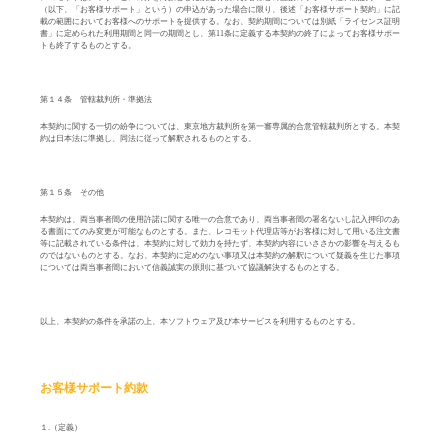
（以下、「お客様サポート」という）の申込があった場合に限り、後述「お客様サポート契約」に記
載の範囲においてお客様へのサポートを提供する。なお、契約期間については別紙「ライセンス証明
書」に定められた利用期間と同一の期間とし、第
11
条に定義する本契約の終了によってお客様サポー
トも終了するものとする。
第１４条 管轄裁判所・準拠法
本契約に関する一切の紛争については、東京地方裁判所を第一審専属的合意管轄裁判所とする。本契
約は日本法に準拠し、同法に従って解釈されるものとする。
第１５条 その他
本契約は、両当事者間の使用許諾に関する唯一の合意であり、両当事者間の署名ないし記入押印のあ
る書面にてのみ変更が可能なものとする。また、レコモット代理店等がお客様に対して用いる注文書
等に記載されている条件は、本契約に対して効力を持たず、本契約内容にいささかの影響を与えるも
のではないものとする。なお、本契約に定めのない事項又は本契約の解釈について疑義を生じた事項
については両当事者間において信義誠実の原則に基づいて協議解決するものとする。
以上、本契約の条件を承諾の上、本ソフトウェア及び本サービスを利用するものとする。
お客様サポート約款
１
.
（定義）