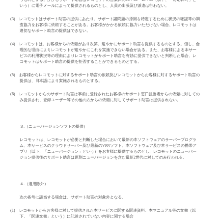
いう）に電子メールによって提供されるものとし、人員の出張及び派遣は行わない。
(3)
レコモットはサポート助言の提供にあたり、サポート諸問題の原因を特定するために状況の確認等の調
査協力をお客様に依頼することがある。お客様がかかる依頼に協力いただけない場合、レコモットは
適切なサポート助言の提供はできない。
(4)
レコモットは、お客様からの依頼があり次第、速やかにサポート助言を提供するものとする。但し、合
理的な理由によりレコモットが速やかにこれを実施できない場合がある。また、お客様による本サー
ビスの利用状況等の理由によりレコモットがサポート助言を有効に提供できないと判断した場合、レ
コモットはサポート助言の提供を拒否することができるものとする。
(5)
お客様からレコモットに対するサポート助言の依頼及びレコモットからお客様に対するサポート助言の
提供は、日本語により実施されるものとする。
(6)
レコモットからのサポート助言は事前に登録されたお客様のサポート窓口担当者からの依頼に対しての
み提供され、登録ユーザー等その他の方からの依頼に対してサポート助言は提供されない。
３
.
（ニューバージョンソフトの提供）
レコモットは、レコモットが必要と判断した場合において最新の本ソフトウェアのサーバープログラ
ム、本サービスのクラウドサーバー及び最新の
VPN
ソフト、本ソフトウェア及び本サービスの携帯ア
プリ（以下、「ニューバージョン」という）をお客様に提供するものとし、レコモットのニューバー
ジョン提供後のサポート助言は原則ニューバージョンを含む最新
2
世代に対してのみ行われる。
４
.
（適用除外）
次の各号に該当する場合は、サポート助言の対象外となる。
(1)
レコモットからお客様に対して提供された本サービスに関する関連資料、本マニュアル等の文書（以
下、「関連文書」という）に記述されていない内容に関する場合