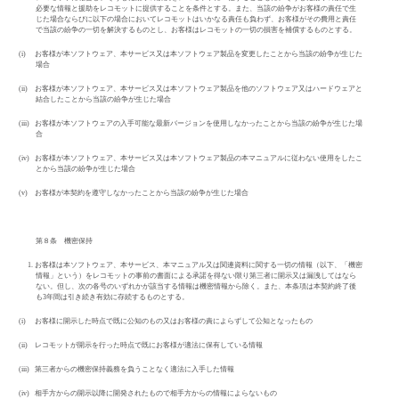
必要な情報と援助をレコモットに提供することを条件とする。また、当該の紛争がお客様の責任で生
じた場合ならびに以下の場合においてレコモットはいかなる責任も負わず、お客様がその費用と責任
で当該の紛争の一切を解決するものとし、お客様はレコモットの一切の損害を補償するものとする。
(i)
お客様が本ソフトウェア、本サービス又は本ソフトウェア製品を変更したことから当該の紛争が生じた
場合
(ii)
お客様が本ソフトウェア、本サービス又は本ソフトウェア製品を他のソフトウェア又はハードウェアと
結合したことから当該の紛争が生じた場合
(iii)
お客様が本ソフトウェアの入手可能な最新バージョンを使用しなかったことから当該の紛争が生じた場
合
(iv)
お客様が本ソフトウェア、本サービス又は本ソフトウェア製品の本マニュアルに従わない使用をしたこ
とから当該の紛争が生じた場合
(v)
お客様が本契約を遵守しなかったことから当該の紛争が生じた場合
第８条 機密保持
1.
お客様は本ソフトウェア、本サービス、本マニュアル又は関連資料に関する一切の情報（以下、「機密
情報」という）をレコモットの事前の書面による承諾を得ない限り第三者に開示又は漏洩してはなら
ない。但し、次の各号のいずれかが該当する情報は機密情報から除く。また、本条項は本契約終了後
も
3
年間は引き続き有効に存続するものとする。
(i)
お客様に開示した時点で既に公知のもの又はお客様の責によらずして公知となったもの
(ii)
レコモットが開示を行った時点で既にお客様が適法に保有している情報
(iii)
第三者からの機密保持義務を負うことなく適法に入手した情報
(iv)
相手方からの開示以降に開発されたもので相手方からの情報によらないもの