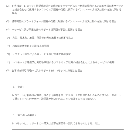
(2)
お客様が、レコモット推奨環境以外の環境にて本サービスをご利用の場合あるいはお客様が本サービス
と組み合わせて使用するソフトウェア固有の仕様に依存するインストール方法又は動作方法に関する
場合
(3)
携帯電話のプラットフォーム固有の仕様に対応するインストール方法又は動作方法に関する場合
(4)
本サービス及び関連文書のサポート諸問題が下記に起因する場合
ア)
火災、風水害、地震、落雷等の天変地異その他不可抗力
イ)
お客様の故意による取扱上の問題
ウ)
レコモット以外による本サービス及び関連文書の改変
エ)
レコモットが連携又は対応を表明するソフトウェア以外の組み合わせによる本サービスの利用
(5)
お客様が対応日時外に及ぶサポートをレコモットに依頼した場合
５
.
（免責）
レコモットはお客様が満足し得るよう誠意を持ってサポートの提供にあたるものとするが、サポート
を通じてすべてのサポート諸問題が解決されることを保証するものではない。
６
.
（第三者への委託）
レコモットは、サポートの一部又は全部を第三者へ委託できるものとする。 以上