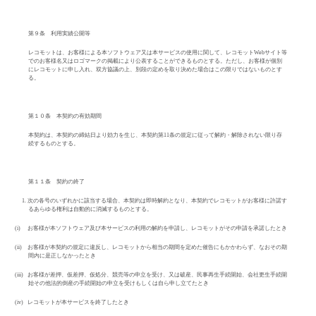
第９条 利用実績公開等
レコモットは、お客様による本ソフトウェア又は本サービスの使用に関して、レコモット
Web
サイト等
でのお客様名又はロゴマークの掲載により公表することができるものとする。ただし、お客様が個別
にレコモットに申し入れ、双方協議の上、別段の定めを取り決めた場合はこの限りではないものとす
る。
第１０条 本契約の有効期間
本契約は、本契約の締結日より効力を生じ、本契約第
11
条の規定に従って解約・解除されない限り存
続するものとする。
第１１条 契約の終了
1.
次の各号のいずれかに該当する場合、本契約は即時解約となり、本契約でレコモットがお客様に許諾す
るあらゆる権利は自動的に消滅するものとする。
(i)
お客様が本ソフトウェア及び本サービスの利用の解約を申請し、レコモットがその申請を承諾したとき
(ii)
お客様が本契約の規定に違反し、レコモットから相当の期間を定めた催告にもかかわらず、なおその期
間内に是正しなかったとき
(iii)
お客様が差押、仮差押、仮処分、競売等の申立を受け、又は破産、民事再生手続開始、会社更生手続開
始その他法的倒産の手続開始の申立を受けもしくは自ら申し立てたとき
(iv)
レコモットが本サービスを終了したとき