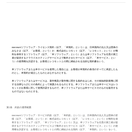
moconavi
ソフトウェア・ライセンス契約（以下、「本契約」という）は、日本国内の法人又は団体の
みなさま（以下、「お客様」という）が、株式会社レコモット（以下、「レコモット」という）が権
利を保有するソフトウェア（以下、「本ソフトウェア」という）または本ソフトウェアを任意の第三
者が提供するクラウドホスティングサービス上で動作させたサービス（以下、「本サービス」とい
う）の使用権を許諾する、お客様とレコモットとの間に締結される法的な契約書をいう。
本ソフトウェアまたは本サービスを使用した場合には、お客様が本契約の条項のすべてに承諾したも
のとし、本契約が成立したものとみなすものとする。
本ソフトウェアまたはサービスは、著作権及び著作権に関する条約をはじめ、その他知的財産権に関
する法律ならびにその条約によって保護されるものとする。本ソフトウェアまたは本サービスはレコ
モットがお客様に対して使用許諾するもので、本ソフトウェアまたは本サービスそのものを販売する
ものではないものとする。
第
1
条 約款の適用範囲
moconavi
ソフトウェア・サービス約款（以下、「本約款」という）は、日本国内の法人又は団体の皆
様（以下、「お客様」という）が、株式会社レコモット（以下、「レコモット」という）が権利を保
有するソフトウェア（以下、「本ソフトウェア」という）又は、本ソフトウェアを任意の第三者が提
供するクラウドホスティングサービス上で動作させたサービス（以下、「本サービス」という）の使
用権を許諾する、お客様とレコモットとの間に締結される契約（以下、「本契約」という）をいう。