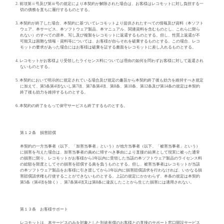
2.
前項第ⅱ号及び第ⅲ号の規定により本契約が解除された場合は、お客様はレコモットに対し負担する一
切の債務を直ちに履行するものとする。
3.
本契約が終了した場合、本契約に基づいてレコモットより提供されたすべての情報及び資料（本ソフト
ウェア、本サービス、本ソフトウェア製品、本マニュアル、関連資料を含むものとし、これらに限ら
れない）のすべての原本、写し及び複製をレコモットに返還するものとする。但し、性質上返還が不
可能又は困難な情報・資料等については、お客様が自らそれを破棄するものとする。この場合、レコ
モットの要求があった場合にはお客様は破棄を証する書面をレコモットに差し入れるものとする。
4.
レコモットがお客様より受領したライセンス料については理由の如何を問わずお客様に対して返還され
ないものとする。
5.
本契約において明示的に規定されている場合及び規定の趣旨から本契約終了後も効力を維持すべき規定
に加えて、第
5
条第
4
項ないし第
7
項、第
7
条第
4
項、第
8
条、第
10
条、第
12
条及び第
14
条の規定は本契約
終了後も効力を維持するものとする。
6.
本契約の終了をもって保守サービスも終了するものとする。
第１２条 損害賠償
本契約の一方当事者（以下、「加害当事者」という）が他方当事者（以下、「被害当事者」という）
に損害を与えた場合は、加害当事者の責めに帰すべき事由により直接の結果として現実に被った通常
の損害に限り、レコモットがお客様から
1
年以内に受領した当該の本ソフトウェア製品のライセンス料
の総額を限度としてその損害を賠償する責を負うものとする。但し、被害当事者はレコモットが当該
の本ソフトウェア製品をお客様に引き渡してから
1
年以内に損害賠償請求を行わなければ、いかなる損
害賠償請求権も行使することができないものとする。上記の規定にかかわらず、本条の規定は本契約
第
5
条（第
4
項を除く）、第
7
条第
4
項又は第
8
条に違反したことから生じた損害には適用されない。
第１３条 お客様サポート
レコモットは、本サービスのみを対象とした別途有償のお客様との直接のサポート窓口開設サービス