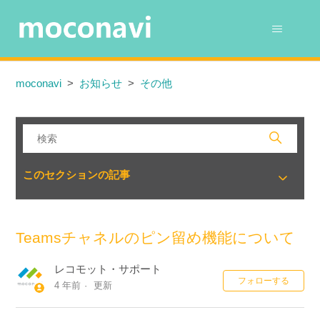
moconavi
お知らせ
その他
このセクションの記事
Teamsチャネルのピン留め機能について
レコモット・サポート
0
フォローする
4 年前
更新