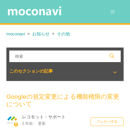
moconavi
お知らせ
その他
このセクションの記事
Googleの規定変更による機能権限の変更
について
レコモット・サポート
0
フォローする
3 年前
更新