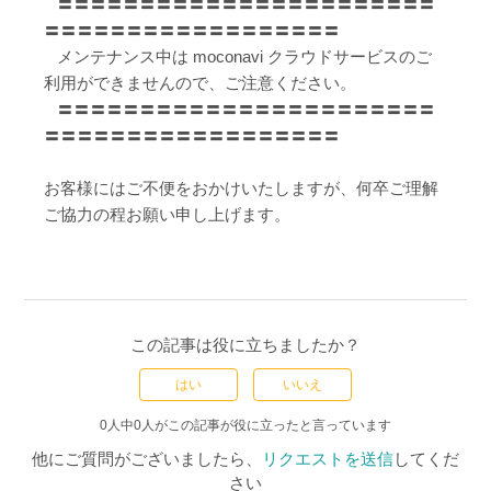
〓〓〓〓〓〓〓〓〓〓〓〓〓〓〓〓〓〓〓〓〓〓〓
〓〓〓〓〓〓〓〓〓〓〓〓〓〓〓〓〓〓
メンテナンス中は moconavi クラウドサービスのご
利用ができませんので、ご注意ください。
〓〓〓〓〓〓〓〓〓〓〓〓〓〓〓〓〓〓〓〓〓〓〓
〓〓〓〓〓〓〓〓〓〓〓〓〓〓〓〓〓〓
お客様にはご不便をおかけいたしますが、何卒ご理解
ご協力の程お願い申し上げます。
この記事は役に立ちましたか？
はい
いいえ
0人中0人がこの記事が役に立ったと言っています
他にご質問がございましたら、
リクエストを送信
してくだ
さい