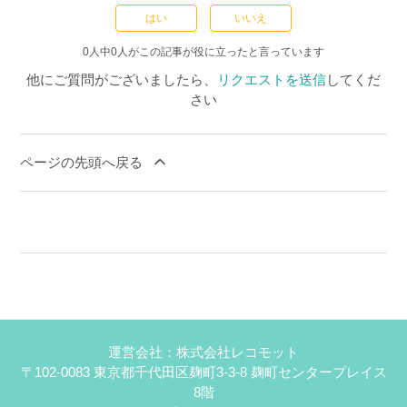
はい
いいえ
0人中0人がこの記事が役に立ったと言っています
他にご質問がございましたら、
リクエストを送信
してくだ
さい
ページの先頭へ戻る
運営会社：株式会社レコモット
〒102-0083 東京都千代田区麹町3-3-8 麹町センタープレイス
8階