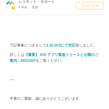
レコモット・サポート
0
フォローする
4 年前
更新
下記事象につきまして
2.10.10.0にて対応
致しました。
詳しくは
【重要】 iOS アプリ緊急リリースと公開のご
案内 - 2021/10/7
をご覧ください。
----
平素のご愛顧、誠にありがとうございます。