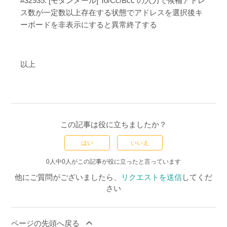
#32935: [モダンメール] To/Cc/Bcc の入力で候補アドレ
ス数が一定数以上存在する状態でアドレスを選択後キ
ーボードを非表示にすると異常終了する
以上
この記事は役に立ちましたか？
はい
いいえ
0人中0人がこの記事が役に立ったと言っています
他にご質問がございましたら、
リクエストを送信
してくだ
さい
ページの先頭へ戻る