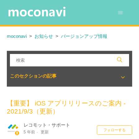
moconavi
お知らせ
バージョンアップ情報
このセクションの記事
【重要】 iOS アプリリリースのご案内 -
2021/9/3（更新）
レコモット・サポート
0
フォローする
5 年前
更新