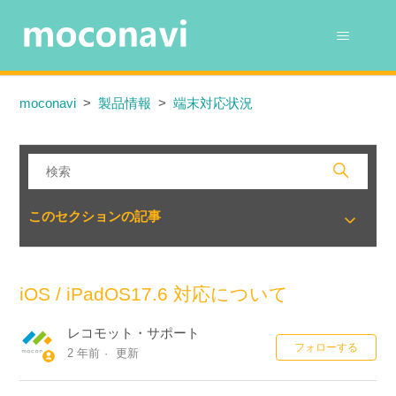
moconavi
製品情報
端末対応状況
このセクションの記事
iOS / iPadOS17.6 対応について
レコモット・サポート
0
フォローする
2 年前
更新