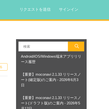
リクエストを送信
サインイン
Android/iOS/Windows端末アプリリリ
ース履歴
0人がフォロー中
る
【重要】moconavi 2.1.33 リリースノ
ート(確定版)のご案内 - 2026年6月3
日
【重要】moconavi 2.1.33 リリースノ
ート(ドラフト版)のご案内 - 2026年5
月12日