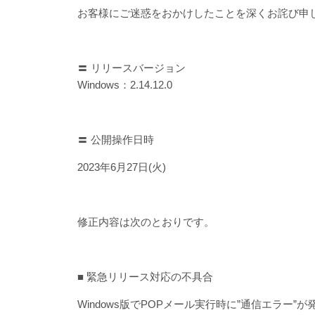
お客様にご迷惑をおかけしたことを深くお詫び申
〓 リリースバージョン
Windows：2.14.12.0
〓 公開操作日時
2023年
6
月
27
日(火
)
修正内容は次のとおりです。
■ 緊急リリース対応の不具合
Windows版でPOPメール実行時に”通信エラー”