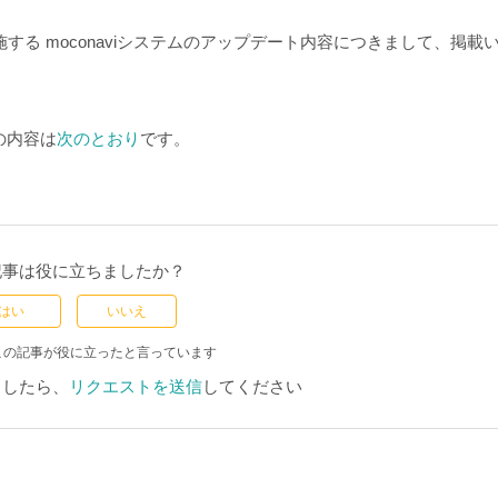
ンスにて実施する moconaviシステムのアップデート内容につきまして、掲載
の内容は
次のとおり
です。
記事は役に立ちましたか？
はい
いいえ
この記事が役に立ったと言っています
ましたら、
リクエストを送信
してください