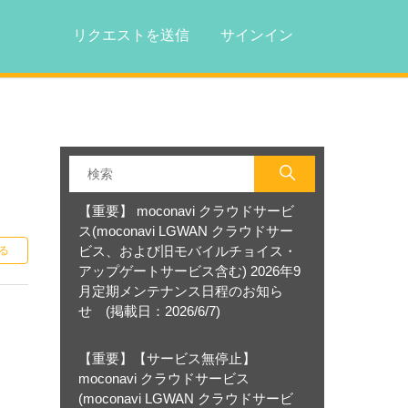
リクエストを送信
サインイン
【重要】 moconavi クラウドサービ
ス(moconavi LGWAN クラウドサー
0人がフォロー中
ビス、および旧モバイルチョイス・
る
アップゲートサービス含む) 2026年9
月定期メンテナンス日程のお知ら
せ (掲載日：2026/6/7)
【重要】【サービス無停止】
moconavi クラウドサービス
(moconavi LGWAN クラウドサービ